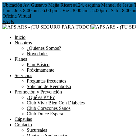
Ubicación
Av. Gustavo Mejia Ricart #124, esquina Manuel de Jesús T
Lun - Jue:
8:00 am - 6:00 pm - Vie - 8:00 am - 5:00pm - Sab - 8
Oficina Virtual
FAQs
Inicio
Nosotros
¿Quienes Somos?
Novedades
Planes
Plan Básico
Próximamente
Servicios
Preguntas frecuentes
Solictud de Reembolso
Promoción y Prevención
¿Qué es PYP?
Club Vivir Bien Con Diabetes
Club Corazones Sanos
Club Dulce Espera
Cápsulas
Contacto
Sucursales
Quejas y Sugerencias