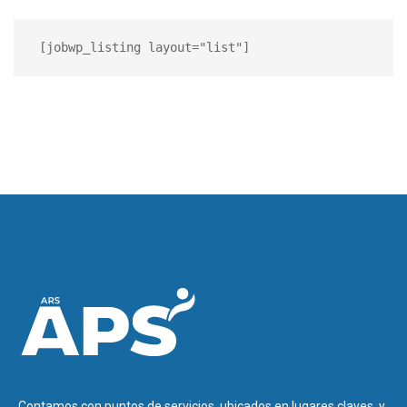
 [jobwp_listing layout="list"]
Contamos con puntos de servicios, ubicados en lugares claves, y