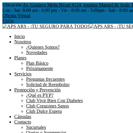
Ubicación
Av. Gustavo Mejia Ricart #124, esquina Manuel de Jesús T
Lun - Jue:
8:00 am - 6:00 pm - Vie - 8:00 am - 5:00pm - Sab - 8
Oficina Virtual
FAQs
Inicio
Nosotros
¿Quienes Somos?
Novedades
Planes
Plan Básico
Próximamente
Servicios
Preguntas frecuentes
Solictud de Reembolso
Promoción y Prevención
¿Qué es PYP?
Club Vivir Bien Con Diabetes
Club Corazones Sanos
Club Dulce Espera
Cápsulas
Contacto
Sucursales
Quejas y Sugerencias