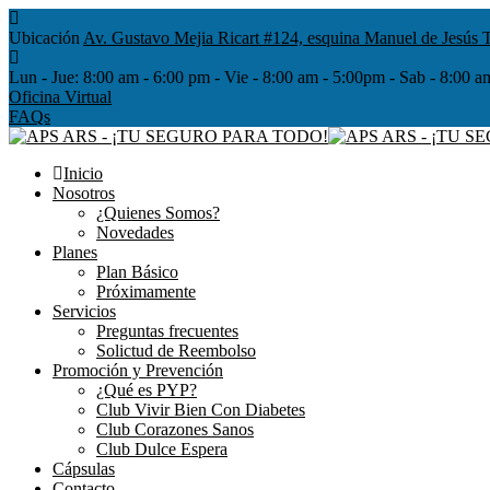
Ubicación
Av. Gustavo Mejia Ricart #124, esquina Manuel de Jesús T
Lun - Jue:
8:00 am - 6:00 pm - Vie - 8:00 am - 5:00pm - Sab - 8
Oficina Virtual
FAQs
Inicio
Nosotros
¿Quienes Somos?
Novedades
Planes
Plan Básico
Próximamente
Servicios
Preguntas frecuentes
Solictud de Reembolso
Promoción y Prevención
¿Qué es PYP?
Club Vivir Bien Con Diabetes
Club Corazones Sanos
Club Dulce Espera
Cápsulas
Contacto