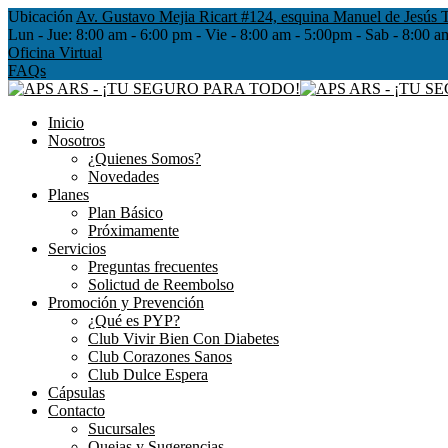
Ubicación
Av. Gustavo Mejia Ricart #124, esquina Manuel de Jesús T
Lun - Jue:
8:00 am - 6:00 pm - Vie - 8:00 am - 5:00pm - Sab - 8
Oficina Virtual
FAQs
Inicio
Nosotros
¿Quienes Somos?
Novedades
Planes
Plan Básico
Próximamente
Servicios
Preguntas frecuentes
Solictud de Reembolso
Promoción y Prevención
¿Qué es PYP?
Club Vivir Bien Con Diabetes
Club Corazones Sanos
Club Dulce Espera
Cápsulas
Contacto
Sucursales
Quejas y Sugerencias