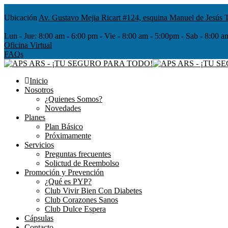
Ubicación
Av. Gustavo Mejia Ricart #124, esquina Manuel de Jesús T
Lun - Jue:
8:00 am - 6:00 pm - Vie - 8:00 am - 5:00pm - Sab - 8
Oficina Virtual
FAQs
Inicio
Nosotros
¿Quienes Somos?
Novedades
Planes
Plan Básico
Próximamente
Servicios
Preguntas frecuentes
Solictud de Reembolso
Promoción y Prevención
¿Qué es PYP?
Club Vivir Bien Con Diabetes
Club Corazones Sanos
Club Dulce Espera
Cápsulas
Contacto