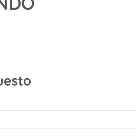
NDO
puesto