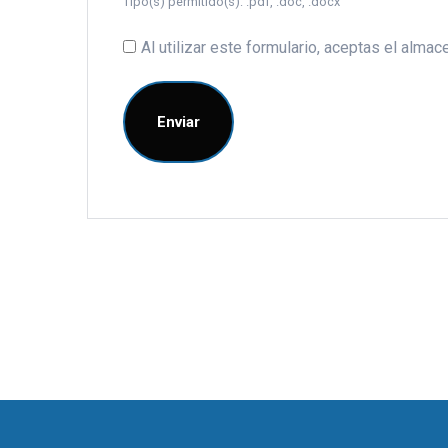
Tipo(s) permitido(s): .pdf, .doc, .docx
Al utilizar este formulario, aceptas el alm