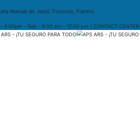
uina Manuel de Jesús Troncoso, Piantini.
m - 5:00pm - Sab - 8:00 am - 12:00 pm / CONTACT CENTER