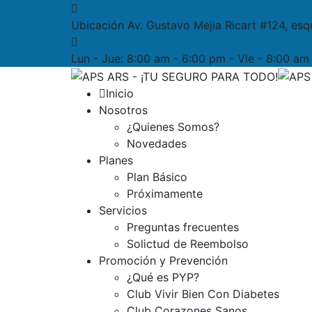
Ubicación
Av. Gustavo Mejia Ricart #124, esq
Lun - Jue:
8:00 am - 6:00 pm - Vie - 8:00 a
Inicio
Nosotros
¿Quienes Somos?
Novedades
Planes
Plan Básico
Próximamente
Servicios
Preguntas frecuentes
Solictud de Reembolso
Promoción y Prevención
¿Qué es PYP?
Club Vivir Bien Con Diabetes
Club Corazones Sanos