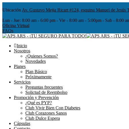
Ubicación
Av. Gustavo Mejia Ricart #124, esquina Manuel de Jesús T
Lun - Jue:
8:00 am - 6:00 pm - Vie - 8:00 am - 5:00pm - Sab - 8
Oficina Virtual
FAQs
Inicio
Nosotros
¿Quienes Somos?
Novedades
Planes
Plan Básico
Próximamente
Servicios
Preguntas frecuentes
Solictud de Reembolso
Promoción y Prevención
¿Qué es PYP?
Club Vivir Bien Con Diabetes
Club Corazones Sanos
Club Dulce Espera
Cápsulas
Contacto