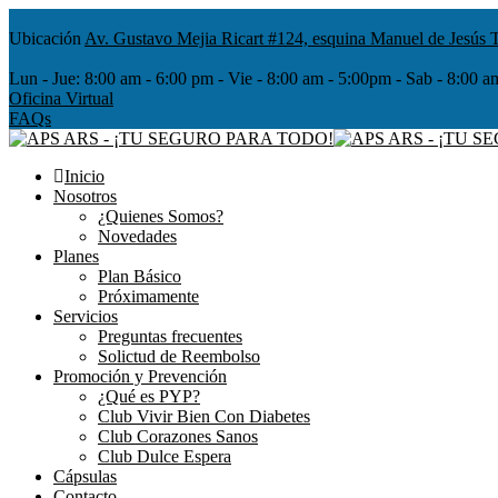
Ubicación
Av. Gustavo Mejia Ricart #124, esquina Manuel de Jesús T
Lun - Jue:
8:00 am - 6:00 pm - Vie - 8:00 am - 5:00pm - Sab - 8
Oficina Virtual
FAQs
Inicio
Nosotros
¿Quienes Somos?
Novedades
Planes
Plan Básico
Próximamente
Servicios
Preguntas frecuentes
Solictud de Reembolso
Promoción y Prevención
¿Qué es PYP?
Club Vivir Bien Con Diabetes
Club Corazones Sanos
Club Dulce Espera
Cápsulas
Contacto