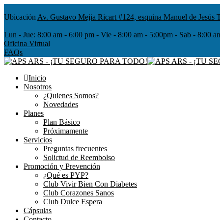
Ubicación
Av. Gustavo Mejia Ricart #124, esquina Manuel de Jesús T
Lun - Jue:
8:00 am - 6:00 pm - Vie - 8:00 am - 5:00pm - Sab - 8
Oficina Virtual
FAQs
Inicio
Nosotros
¿Quienes Somos?
Novedades
Planes
Plan Básico
Próximamente
Servicios
Preguntas frecuentes
Solictud de Reembolso
Promoción y Prevención
¿Qué es PYP?
Club Vivir Bien Con Diabetes
Club Corazones Sanos
Club Dulce Espera
Cápsulas
Contacto