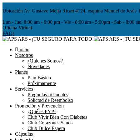
Ubicación
Av. Gustavo Mejia Ricart #124, esquina Manuel de Jesús T
Lun - Jue:
8:00 am - 6:00 pm - Vie - 8:00 am - 5:00pm - Sab - 8
Oficina Virtual
FAQs
Inicio
Nosotros
¿Quienes Somos?
Novedades
Planes
Plan Básico
Próximamente
Servicios
Preguntas frecuentes
Solictud de Reembolso
Promoción y Prevención
¿Qué es PYP?
Club Vivir Bien Con Diabetes
Club Corazones Sanos
Club Dulce Espera
Cápsulas
Contacto