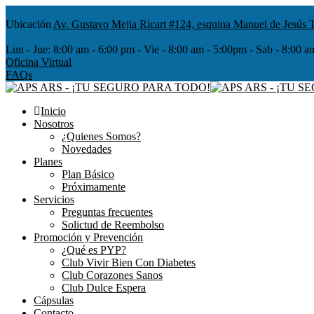
Ubicación
Av. Gustavo Mejia Ricart #124, esquina Manuel de Jesús T
Lun - Jue:
8:00 am - 6:00 pm - Vie - 8:00 am - 5:00pm - Sab - 8
Oficina Virtual
FAQs
Inicio
Nosotros
¿Quienes Somos?
Novedades
Planes
Plan Básico
Próximamente
Servicios
Preguntas frecuentes
Solictud de Reembolso
Promoción y Prevención
¿Qué es PYP?
Club Vivir Bien Con Diabetes
Club Corazones Sanos
Club Dulce Espera
Cápsulas
Contacto