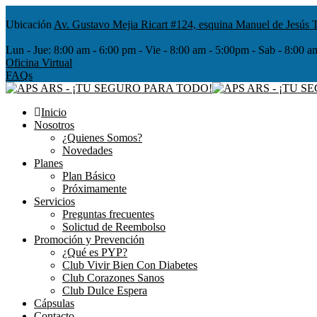
Ubicación
Av. Gustavo Mejia Ricart #124, esquina Manuel de Jesús T
Lun - Jue:
8:00 am - 6:00 pm - Vie - 8:00 am - 5:00pm - Sab - 8
Oficina Virtual
FAQs
Inicio
Nosotros
¿Quienes Somos?
Novedades
Planes
Plan Básico
Próximamente
Servicios
Preguntas frecuentes
Solictud de Reembolso
Promoción y Prevención
¿Qué es PYP?
Club Vivir Bien Con Diabetes
Club Corazones Sanos
Club Dulce Espera
Cápsulas
Contacto