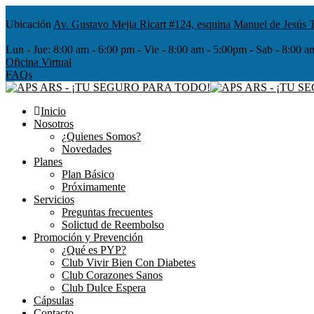
Ubicación
Av. Gustavo Mejia Ricart #124, esquina Manuel de Jesús T
Lun - Jue:
8:00 am - 6:00 pm - Vie - 8:00 am - 5:00pm - Sab - 8
Oficina Virtual
FAQs
Inicio
Nosotros
¿Quienes Somos?
Novedades
Planes
Plan Básico
Próximamente
Servicios
Preguntas frecuentes
Solictud de Reembolso
Promoción y Prevención
¿Qué es PYP?
Club Vivir Bien Con Diabetes
Club Corazones Sanos
Club Dulce Espera
Cápsulas
Contacto