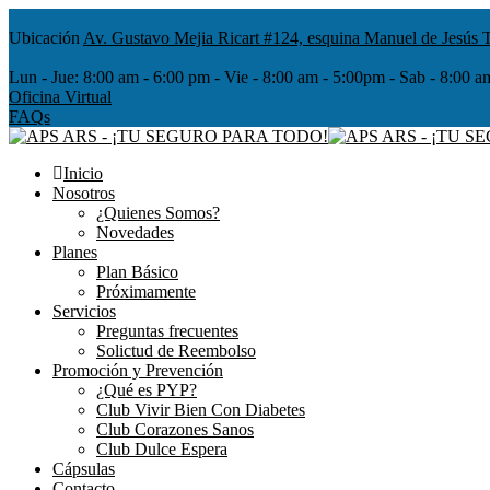
Ubicación
Av. Gustavo Mejia Ricart #124, esquina Manuel de Jesús T
Lun - Jue:
8:00 am - 6:00 pm - Vie - 8:00 am - 5:00pm - Sab - 8
Oficina Virtual
FAQs
Inicio
Nosotros
¿Quienes Somos?
Novedades
Planes
Plan Básico
Próximamente
Servicios
Preguntas frecuentes
Solictud de Reembolso
Promoción y Prevención
¿Qué es PYP?
Club Vivir Bien Con Diabetes
Club Corazones Sanos
Club Dulce Espera
Cápsulas
Contacto