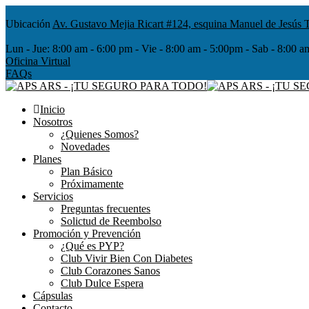
Ubicación
Av. Gustavo Mejia Ricart #124, esquina Manuel de Jesús T
Lun - Jue:
8:00 am - 6:00 pm - Vie - 8:00 am - 5:00pm - Sab - 8
Oficina Virtual
FAQs
Inicio
Nosotros
¿Quienes Somos?
Novedades
Planes
Plan Básico
Próximamente
Servicios
Preguntas frecuentes
Solictud de Reembolso
Promoción y Prevención
¿Qué es PYP?
Club Vivir Bien Con Diabetes
Club Corazones Sanos
Club Dulce Espera
Cápsulas
Contacto