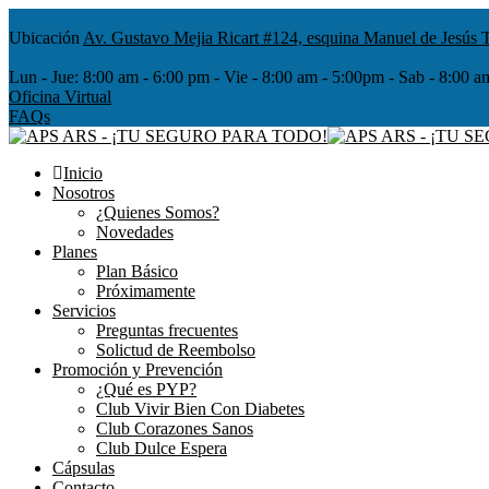
Ubicación
Av. Gustavo Mejia Ricart #124, esquina Manuel de Jesús T
Lun - Jue:
8:00 am - 6:00 pm - Vie - 8:00 am - 5:00pm - Sab - 8
Oficina Virtual
FAQs
Inicio
Nosotros
¿Quienes Somos?
Novedades
Planes
Plan Básico
Próximamente
Servicios
Preguntas frecuentes
Solictud de Reembolso
Promoción y Prevención
¿Qué es PYP?
Club Vivir Bien Con Diabetes
Club Corazones Sanos
Club Dulce Espera
Cápsulas
Contacto