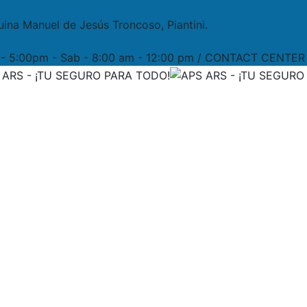
uina Manuel de Jesús Troncoso, Piantini.
m - 5:00pm - Sab - 8:00 am - 12:00 pm / CONTACT CENTER