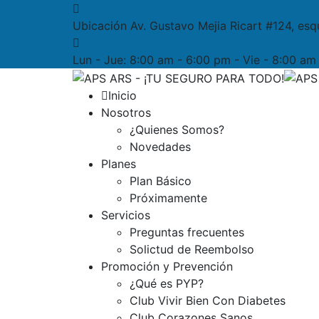
Ubicación
Av. Gustavo Mejia Ricart #124, esq
Lun - Jue:
8:00 am - 6:00 pm - Vie - 8:00 a
Inicio
Nosotros
¿Quienes Somos?
Novedades
Planes
Plan Básico
Próximamente
Servicios
Preguntas frecuentes
Solictud de Reembolso
Promoción y Prevención
¿Qué es PYP?
Club Vivir Bien Con Diabetes
Club Corazones Sanos