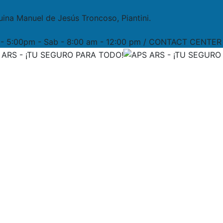
uina Manuel de Jesús Troncoso, Piantini.
m - 5:00pm - Sab - 8:00 am - 12:00 pm / CONTACT CENTER