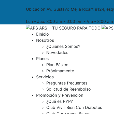
Ubicación
Av. Gustavo Mejia Ricart #124, esq
Lun - Jue:
8:00 am - 6:00 pm - Vie - 8:00 a
Inicio
Nosotros
¿Quienes Somos?
Novedades
Planes
Plan Básico
Próximamente
Servicios
Preguntas frecuentes
Solictud de Reembolso
Promoción y Prevención
¿Qué es PYP?
Club Vivir Bien Con Diabetes
Club Corazones Sanos