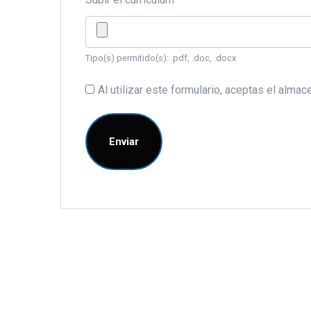
Tipo(s) permitido(s): .pdf, .doc, .docx
Al utilizar este formulario, aceptas el alm