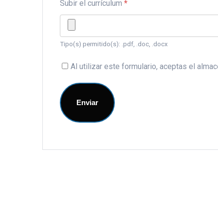
Subir el currículum
*
Tipo(s) permitido(s): .pdf, .doc, .docx
Al utilizar este formulario, aceptas el alm