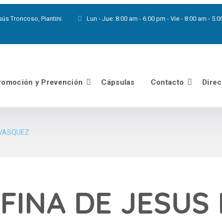
ús Troncoso, Piantini.
Lun - Jue:
8:00 am - 6:00 pm - Vie - 8:00 am - 
romoción y Prevención
Cápsulas
Contacto
Direc
 VASQUEZ
EFINA DE JESUS