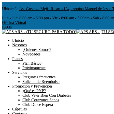
Ubicación
Av. Gustavo Mejia Ricart #124, esquina Manuel de Jesús T
Lun - Jue:
8:00 am - 6:00 pm - Vie - 8:00 am - 5:00pm - Sab - 8
Oficina Virtual
FAQs
Inicio
Nosotros
¿Quienes Somos?
Novedades
Planes
Plan Básico
Próximamente
Servicios
Preguntas frecuentes
Solictud de Reembolso
Promoción y Prevención
¿Qué es PYP?
Club Vivir Bien Con Diabetes
Club Corazones Sanos
Club Dulce Espera
Cápsulas
Contacto