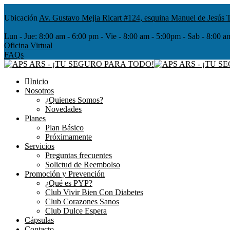
Ubicación
Av. Gustavo Mejia Ricart #124, esquina Manuel de Jesús T
Lun - Jue:
8:00 am - 6:00 pm - Vie - 8:00 am - 5:00pm - Sab - 8
Oficina Virtual
FAQs
Inicio
Nosotros
¿Quienes Somos?
Novedades
Planes
Plan Básico
Próximamente
Servicios
Preguntas frecuentes
Solictud de Reembolso
Promoción y Prevención
¿Qué es PYP?
Club Vivir Bien Con Diabetes
Club Corazones Sanos
Club Dulce Espera
Cápsulas
Contacto