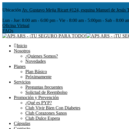
Ubicación
Av. Gustavo Mejia Ricart #124, esquina Manuel de Jesús T
Lun - Jue:
8:00 am - 6:00 pm - Vie - 8:00 am - 5:00pm - Sab - 8
Oficina Virtual
FAQs
Inicio
Nosotros
¿Quienes Somos?
Novedades
Planes
Plan Básico
Próximamente
Servicios
Preguntas frecuentes
Solictud de Reembolso
Promoción y Prevención
¿Qué es PYP?
Club Vivir Bien Con Diabetes
Club Corazones Sanos
Club Dulce Espera
Cápsulas
Contacto