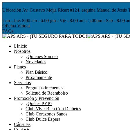
Ubicación
Av. Gustavo Mejia Ricart #124, esquina Manuel de Jesús T
Lun - Jue:
8:00 am - 6:00 pm - Vie - 8:00 am - 5:00pm - Sab - 8
Oficina Virtual
FAQs
Inicio
Nosotros
¿Quienes Somos?
Novedades
Planes
Plan Básico
Próximamente
Servicios
Preguntas frecuentes
Solictud de Reembolso
Promoción y Prevención
¿Qué es PYP?
Club Vivir Bien Con Diabetes
Club Corazones Sanos
Club Dulce Espera
Cápsulas
Contacto