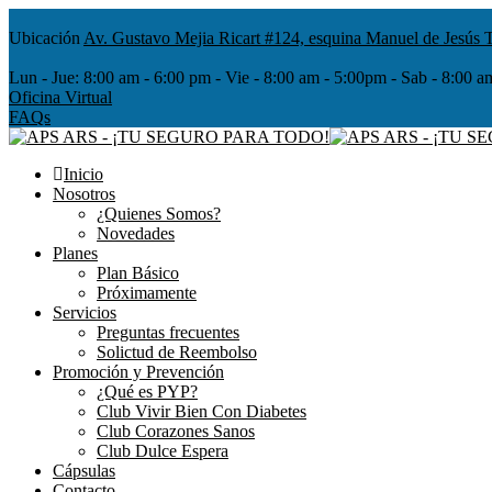
Ubicación
Av. Gustavo Mejia Ricart #124, esquina Manuel de Jesús T
Lun - Jue:
8:00 am - 6:00 pm - Vie - 8:00 am - 5:00pm - Sab - 8
Oficina Virtual
FAQs
Inicio
Nosotros
¿Quienes Somos?
Novedades
Planes
Plan Básico
Próximamente
Servicios
Preguntas frecuentes
Solictud de Reembolso
Promoción y Prevención
¿Qué es PYP?
Club Vivir Bien Con Diabetes
Club Corazones Sanos
Club Dulce Espera
Cápsulas
Contacto