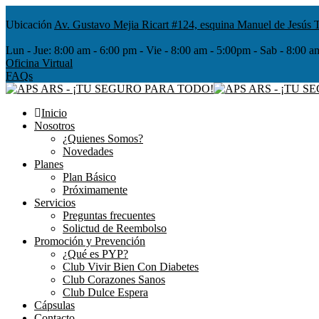
Ubicación
Av. Gustavo Mejia Ricart #124, esquina Manuel de Jesús T
Lun - Jue:
8:00 am - 6:00 pm - Vie - 8:00 am - 5:00pm - Sab - 8
Oficina Virtual
FAQs
Inicio
Nosotros
¿Quienes Somos?
Novedades
Planes
Plan Básico
Próximamente
Servicios
Preguntas frecuentes
Solictud de Reembolso
Promoción y Prevención
¿Qué es PYP?
Club Vivir Bien Con Diabetes
Club Corazones Sanos
Club Dulce Espera
Cápsulas
Contacto