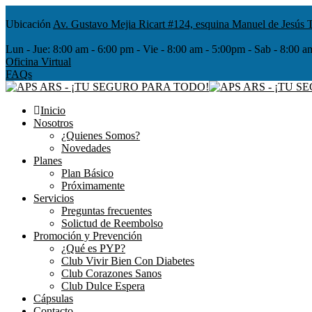
Ubicación
Av. Gustavo Mejia Ricart #124, esquina Manuel de Jesús T
Lun - Jue:
8:00 am - 6:00 pm - Vie - 8:00 am - 5:00pm - Sab - 8
Oficina Virtual
FAQs
Inicio
Nosotros
¿Quienes Somos?
Novedades
Planes
Plan Básico
Próximamente
Servicios
Preguntas frecuentes
Solictud de Reembolso
Promoción y Prevención
¿Qué es PYP?
Club Vivir Bien Con Diabetes
Club Corazones Sanos
Club Dulce Espera
Cápsulas
Contacto