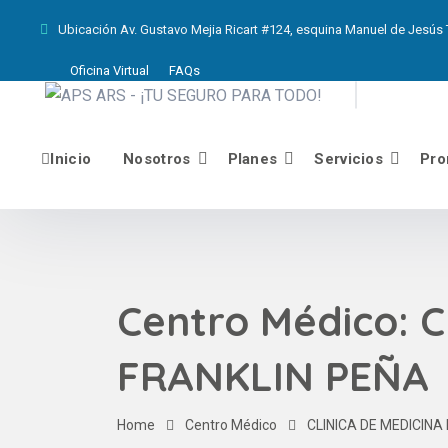
Ubicación
Av. Gustavo Mejia Ricart #124, esquina Manuel de Jesús T
Oficina Virtual
FAQs
Inicio
Nosotros
Planes
Servicios
Pro
Centro Médico:
C
FRANKLIN PEÑA
Home
Centro Médico
CLINICA DE MEDICINA