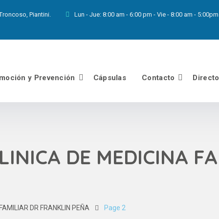
roncoso, Piantini.
Lun - Jue:
8:00 am - 6:00 pm - Vie - 8:00 am - 5:00
moción y Prevención
Cápsulas
Contacto
Direct
LINICA DE MEDICINA F
 FAMILIAR DR FRANKLIN PEÑA
Page 2